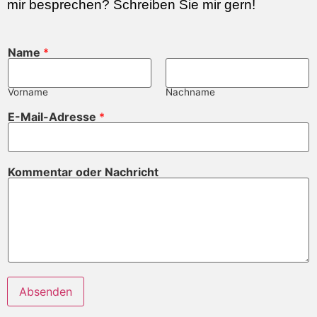
mir besprechen? Schreiben Sie mir gern!
Name
*
Vorname
Nachname
N
E-Mail-Adresse
*
a
m
e
o
d
Kommentar oder Nachricht
e
r
K
o
m
m
e
n
t
a
r
Absenden